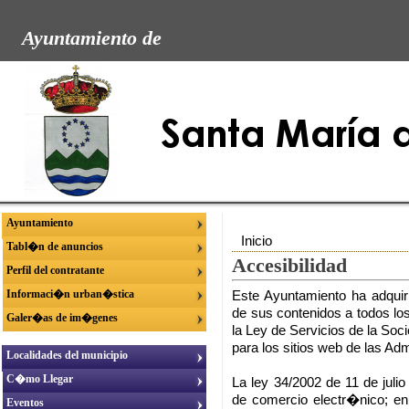
Ayuntamiento de
Ayuntamiento
Inicio
Tabl�n de anuncios
Accesibilidad
Perfil del contratante
Informaci�n urban�stica
Este Ayuntamiento ha adquiri
de sus contenidos a todos lo
Galer�as de im�genes
la Ley de Servicios de la So
para los sitios web de las Ad
Localidades del municipio
C�mo Llegar
La ley 34/2002 de 11 de juli
de comercio electr�nico; en 
Eventos