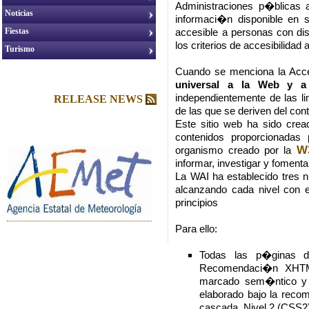
Administraciones p�blicas 
Noticias
informaci�n disponible en 
Fiestas
accesible a personas con di
los criterios de accesibilidad
Turismo
Cuando se menciona la Acc
universal a la Web y a
independientemente de las li
RELEASE NEWS
de las que se deriven del co
Este sitio web ha sido crea
contenidos proporcionadas
W
organismo creado por la
informar, investigar y fomenta
La WAI ha establecido tres niv
alcanzando cada nivel con 
principios
Para ello:
Todas las p�ginas
Recomendaci�n XHTML
marcado sem�ntico y 
elaborado bajo la reco
cascada, Nivel 2 (CSS2