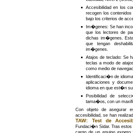
Accesibilidad en los co
recogen los contenidos
bajo los criterios de acc
Im�genes: Se han incor
que los lectores de pan
dichas im�genes. Esta 
que tengan deshabil
im�genes.
Atajos de teclado: Se 
teclas a modo de atajos
como medio de navega
Identificaci�n de idiom
aplicaciones y documen
idioma en que est�n su
Posibilidad de selecc
tama�os, con un maxific
Con objeto de asegurar es
accesibilidad, se han reali
TAW: Test de Accesib
Fundaci�n Sidar. Tras estos
cargo de un equipo expero t