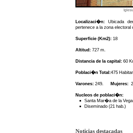
Igles
Localizaci�n:
Ubicada de
pertenece a la zona electora
Superficie (Km
2
):
18
Altitud:
727 m.
Distancia de la capital:
60 K
Poblaci�n Total:
475 Habitan
Varones:
249.
Mujeres:
Nucleos de poblaci�n:
Santa Mar�a de la Vega
Diseminado (21 hab.)
Noticias destacadas