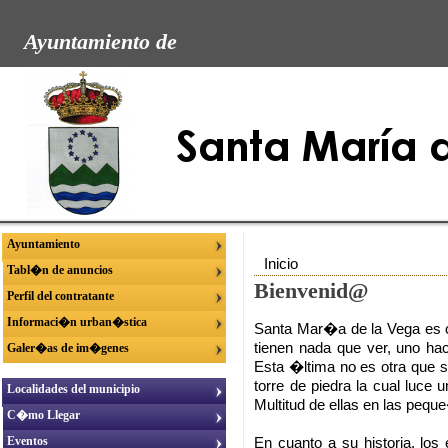
Ayuntamiento de
Ayuntamiento
Inicio
Tabl�n de anuncios
Bienvenid@
Perfil del contratante
Informaci�n urban�stica
Santa Mar�a de la Vega es c
tienen nada que ver, uno hace
Galer�as de im�genes
Esta �ltima no es otra que s
torre de piedra la cual luce
Localidades del municipio
Multitud de ellas en las pequ
C�mo Llegar
Eventos
En cuanto a su historia, lo